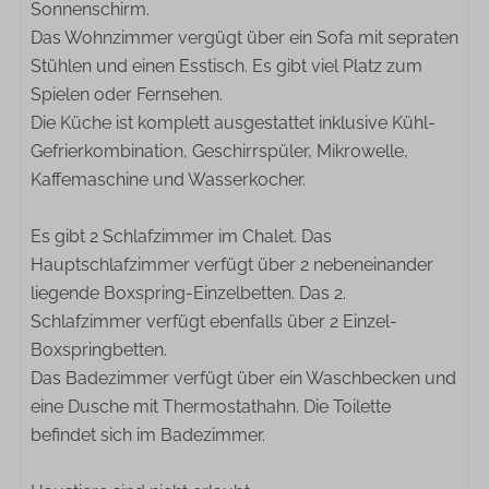
Sonnenschirm.
Das Wohnzimmer vergügt über ein Sofa mit sepraten
L'OR Barista koffiecupmachine
Stühlen und einen Esstisch. Es gibt viel Platz zum
Gasherd mit 4 Brennern
Spielen oder Fernsehen.
Gefrierschrank
Die Küche ist komplett ausgestattet inklusive Kühl-
Kühlschrank
Gefrierkombination, Geschirrspüler, Mikrowelle,
Kaffeemaschine
Kaffemaschine und Wasserkocher.
Wasserkocher
Mikrowelle
Es gibt 2 Schlafzimmer im Chalet. Das
Spülmaschine
Hauptschlafzimmer verfügt über 2 nebeneinander
liegende Boxspring-Einzelbetten. Das 2.
Wohnzimmer
Schlafzimmer verfügt ebenfalls über 2 Einzel-
Boxspringbetten.
LCD Fernseher
Das Badezimmer verfügt über ein Waschbecken und
eine Dusche mit Thermostathahn. Die Toilette
befindet sich im Badezimmer.