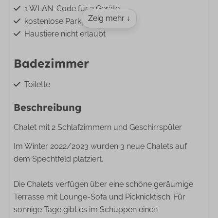
1 WLAN-Code für 2 Geräte
Zeig mehr ↓
kostenlose Parkplätze
Haustiere nicht erlaubt
Badezimmer
Toilette
Dusche
Beschreibung
Draußen
Chalet mit 2 Schlafzimmern und Geschirrspüler
Im Winter 2022/2023 wurden 3 neue Chalets auf
Autovrij
dem Spechtfeld platziert.
Lounge-Set
eingezäunter Garten
Die Chalets verfügen über eine schöne geräumige
Direkter Blick auf den Kinderspielplatz
Terrasse mit Lounge-Sofa und Picknicktisch. Für
sonnige Tage gibt es im Schuppen einen
Küche