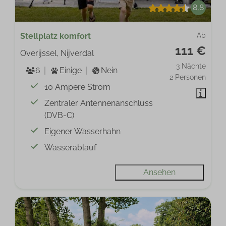
8,8
Stellplatz komfort
Ab
111 €
Overijssel, Nijverdal
3 Nächte
6
Einige
Nein
2 Personen
10 Ampere Strom
Zentraler Antennenanschluss
(DVB-C)
Eigener Wasserhahn
Wasserablauf
Ansehen