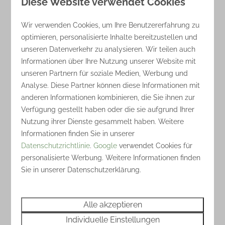
Diese Website verwendet Cookies
Ansehen
Wir verwenden Cookies, um Ihre Benutzererfahrung zu
optimieren, personalisierte Inhalte bereitzustellen und
unseren Datenverkehr zu analysieren. Wir teilen auch
Informationen über Ihre Nutzung unserer Website mit
unseren Partnern für soziale Medien, Werbung und
Analyse. Diese Partner können diese Informationen mit
anderen Informationen kombinieren, die Sie ihnen zur
Verfügung gestellt haben oder die sie aufgrund Ihrer
Nutzung ihrer Dienste gesammelt haben. Weitere
9
Informationen finden Sie in unserer
Datenschutzrichtlinie
.
Google
verwendet Cookies für
Camperplatz mit befestigtem
Ab
personalisierte Werbung. Weitere Informationen finden
96 €
Sie in unserer Datenschutzerklärung.
Untergrund
Overijssel, Nijverdal
3 Nächte
2 Personen
Alle akzeptieren
6
1
Nein
Individuelle Einstellungen
10 Ampere Strom