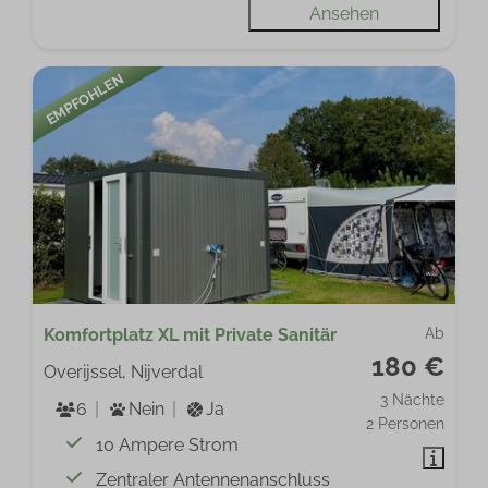
Ansehen
EMPFOHLEN
Komfortplatz XL mit Private Sanitär
Ab
180 €
Overijssel, Nijverdal
3 Nächte
6
Nein
Ja
2 Personen
10 Ampere Strom
Zentraler Antennenanschluss