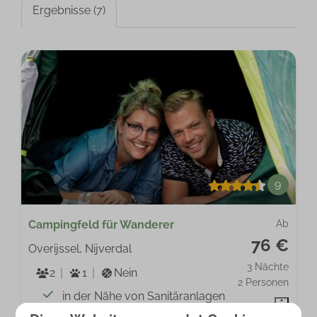
Ergebnisse (7)
9
Campingfeld für Wanderer
Ab
76 €
Overijssel, Nijverdal
3 Nächte
2
1
Nein
2 Personen
in der Nähe von Sanitäranlagen