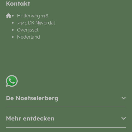
Kontakt
Holterweg 116
7441 DK Nijverdal
Overijssel
Nederland
+31548612665
info@noetselerberg.nl
Senden Sie uns eine Whatsapp-Nachricht
De Noetselerberg
Mehr entdecken