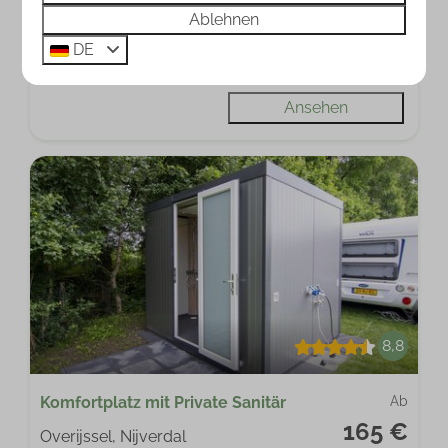
Ablehnen
in der Nähe von Sanitäranlagen
DE
Eigener Wasserhahn
Ansehen
8,8
Komfortplatz mit Private Sanitär
Ab
165 €
Overijssel, Nijverdal