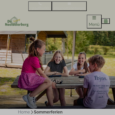
+31548612665
info@noetselerberg.nl
Menü
Home
Sommerferien