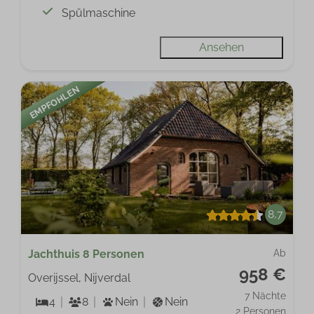
Spülmaschine
Ansehen
EMPFOHLEN
8,7
Jachthuis 8 Personen
Ab
958 €
Overijssel, Nijverdal
7 Nächte
4
8
Nein
Nein
2 Personen