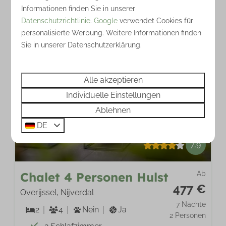
Lounge-Set
Informationen finden Sie in unserer
Datenschutzrichtlinie
.
Google
verwendet Cookies für
Veranda
personalisierte Werbung. Weitere Informationen finden
Sie in unserer Datenschutzerklärung.
Alle akzeptieren
Individuelle Einstellungen
Ablehnen
DE
7,9
Chalet 4 Personen Hulst
Ab
477 €
Overijssel, Nijverdal
7 Nächte
2
4
Nein
Ja
2 Personen