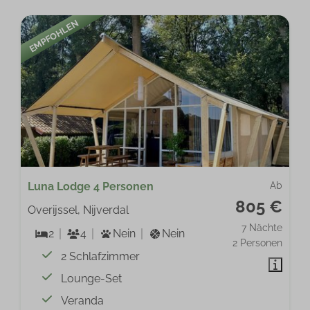
EMPFOHLEN
Luna Lodge 4 Personen
Ab
805 €
Overijssel, Nijverdal
7 Nächte
2
4
Nein
Nein
2 Personen
2 Schlafzimmer
Lounge-Set
Veranda