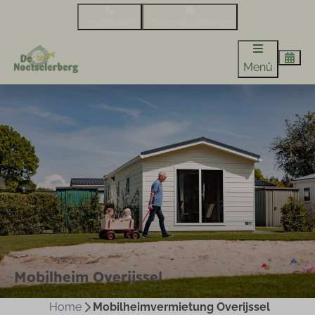
+31548612665
info@noetselerberg.nl
Menü
Mobilheim Overijssel
Home
Mobilheimvermietung Overijssel