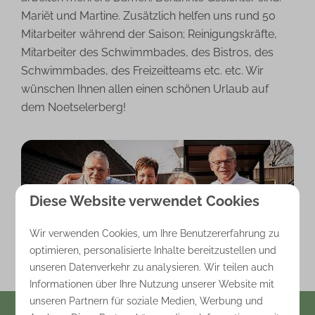
Mariët und Martine. Zusätzlich helfen uns rund 50
Mitarbeiter während der Saison; Reinigungskräfte,
Mitarbeiter des Schwimmbades, des Bistros, des
Schwimmbades, des Freizeitteams etc. etc. Wir
wünschen Ihnen allen einen schönen Urlaub auf
dem Noetselerberg!
Diese Website verwendet Cookies
Wir verwenden Cookies, um Ihre Benutzererfahrung zu
Über uns
optimieren, personalisierte Inhalte bereitzustellen und
unseren Datenverkehr zu analysieren. Wir teilen auch
Informationen über Ihre Nutzung unserer Website mit
unseren Partnern für soziale Medien, Werbung und