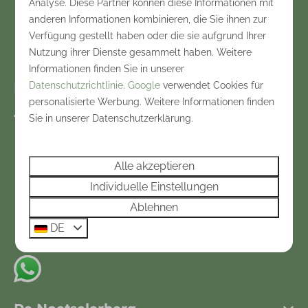
Analyse. Diese Partner können diese Informationen mit
Bezahlen Sie sicher
anderen Informationen kombinieren, die Sie ihnen zur
Verfügung gestellt haben oder die sie aufgrund Ihrer
Nutzung ihrer Dienste gesammelt haben. Weitere
Informationen finden Sie in unserer
Kontakt
Datenschutzrichtlinie
.
Google
verwendet Cookies für
personalisierte Werbung. Weitere Informationen finden
Holterweg 116
Sie in unserer Datenschutzerklärung.
7441 DK Nijverdal
Overijssel
Alle akzeptieren
Nederland
Individuelle Einstellungen
+31548612665
Ablehnen
DE
info@noetselerberg.nl
Senden Sie uns eine Whatsapp-Nachricht