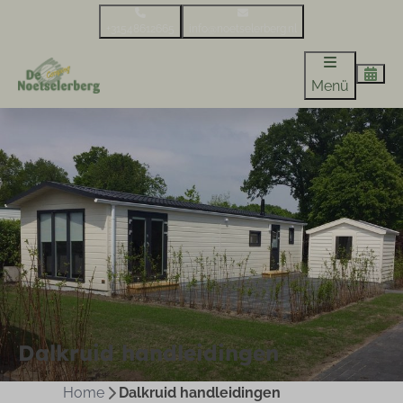
+31548612665
info@noetselerberg.nl
Menü
Dalkruid handleidingen
Home
Dalkruid handleidingen