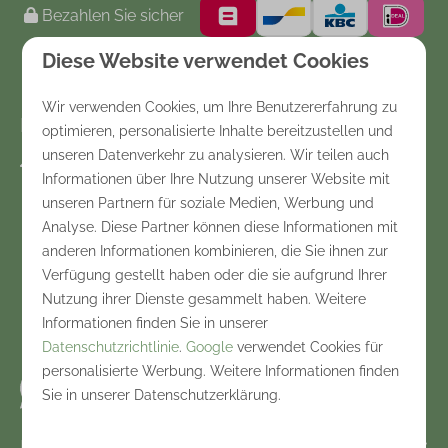
Bezahlen Sie sicher
Diese Website verwendet Cookies
Wir verwenden Cookies, um Ihre Benutzererfahrung zu
Kontakt
optimieren, personalisierte Inhalte bereitzustellen und
unseren Datenverkehr zu analysieren. Wir teilen auch
Holterweg 116
Informationen über Ihre Nutzung unserer Website mit
7441 DK Nijverdal
unseren Partnern für soziale Medien, Werbung und
Overijssel
Analyse. Diese Partner können diese Informationen mit
Nederland
anderen Informationen kombinieren, die Sie ihnen zur
Verfügung gestellt haben oder die sie aufgrund Ihrer
+31548612665
Nutzung ihrer Dienste gesammelt haben. Weitere
Informationen finden Sie in unserer
info@noetselerberg.nl
Datenschutzrichtlinie
.
Google
verwendet Cookies für
personalisierte Werbung. Weitere Informationen finden
Senden Sie uns eine Whatsapp-Nachricht
Sie in unserer Datenschutzerklärung.
De Noetselerberg