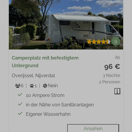
9
Camperplatz mit befestigtem
Ab
96 €
Untergrund
Overijssel, Nijverdal
3 Nächte
2 Personen
6
1
Nein
10 Ampere Strom
in der Nähe von Sanitäranlagen
Eigener Wasserhahn
Ansehen