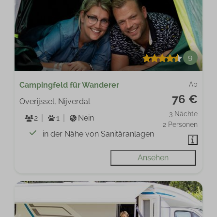
9
Campingfeld für Wanderer
Ab
76 €
Overijssel, Nijverdal
3 Nächte
2
1
Nein
2 Personen
in der Nähe von Sanitäranlagen
Ansehen