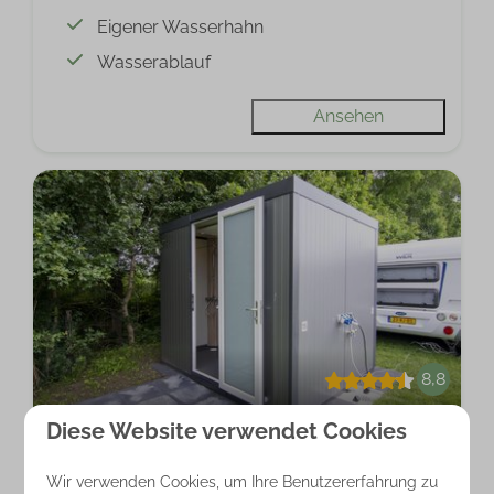
Eigener Wasserhahn
Wasserablauf
Ansehen
8,8
Diese Website verwendet Cookies
Komfortplatz mit Private Sanitär
Ab
165 €
Overijssel, Nijverdal
Wir verwenden Cookies, um Ihre Benutzererfahrung zu