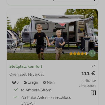
8,8
Stellplatz komfort
Ab
111 €
Overijssel, Nijverdal
3 Nächte
6
Einige
Nein
2 Personen
10 Ampere Strom
Zentraler Antennenanschluss
(DVB-C)