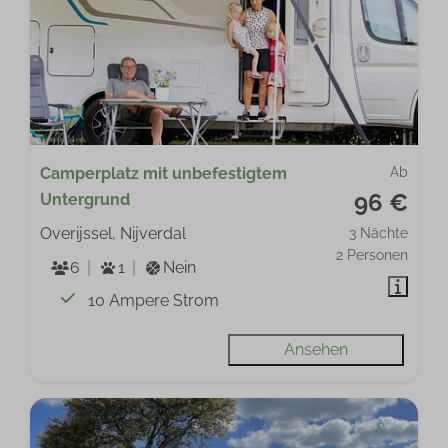
Camperplatz mit unbefestigtem
Ab
96 €
Untergrund
Overijssel, Nijverdal
3 Nächte
2 Personen
6
1
Nein
10 Ampere Strom
Ansehen