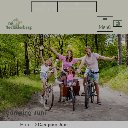
+31548612665
info@noetselerberg.nl
Menü
Camping Juni
Home
Camping Juni