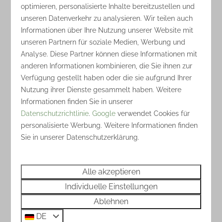
3 Nächte
optimieren, personalisierte Inhalte bereitzustellen und
6
Einige
Ja
2 Personen
unseren Datenverkehr zu analysieren. Wir teilen auch
10 Ampere Strom
Informationen über Ihre Nutzung unserer Website mit
Zentraler Antennenanschluss
unseren Partnern für soziale Medien, Werbung und
(DVB-C)
Analyse. Diese Partner können diese Informationen mit
anderen Informationen kombinieren, die Sie ihnen zur
Eigener Wasserhahn
Verfügung gestellt haben oder die sie aufgrund Ihrer
Wasserablauf
Nutzung ihrer Dienste gesammelt haben. Weitere
Informationen finden Sie in unserer
Ansehen
Datenschutzrichtlinie
.
Google
verwendet Cookies für
personalisierte Werbung. Weitere Informationen finden
Sie in unserer Datenschutzerklärung.
Mehr Ergebnisse (14)
Alle akzeptieren
Individuelle Einstellungen
Ihr Aufenthalt auf
Ablehnen
unserem
DE