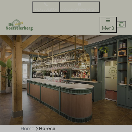
+31548612665
info@noetselerberg.nl
Menü
Home
Horeca