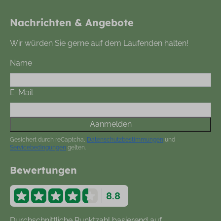
Nachrichten & Angebote
Wir würden Sie gerne auf dem Laufenden halten!
Name
E-Mail
Aanmelden
Gesichert durch reCaptcha,
Datenschutzbestimmungen
und
Servicebedingungen
gelten.
Bewertungen
8.8
Durchschnittliche Punktzahl basierend auf
877